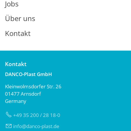
Jobs
Über uns
Kontakt
Kontakt
DANCO-Plast GmbH
Kleinwolmsdorfer Str. 26
01477 Arnsdorf
Germany
+49 35 200 / 28 18-0
nf
d
nc
-pl
st
d