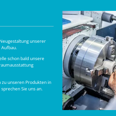
eugestaltung unserer
m Aufbau.
elle schon bald unsere
inraumausstattung
n zu unseren Produkten in
 sprechen Sie uns an.