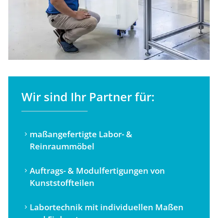
Wir sind Ihr Partner für:
maßangefertigte Labor- &
Reinraummöbel
Auftrags- & Modulfertigungen von
Kunststoffteilen
Labortechnik mit individuellen Maßen